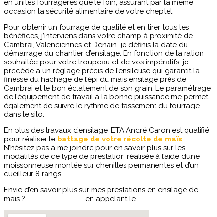
en unités fourragères que le foin, assurant par la même
occasion la sécurité alimentaire de votre cheptel.
Pour obtenir un fourrage de qualité et en tirer tous les
bénéfices, j’interviens dans votre champ à proximité de
Cambrai, Valenciennes et Denain je définis la date du
démarrage du chantier d’ensilage. En fonction de la ration
souhaitée pour votre troupeau et de vos impératifs, je
procède à un réglage précis de l’ensileuse qui garantit la
finesse du hachage de l’épi du maïs ensilage près de
Cambrai et le bon éclatement de son grain. Le paramétrage
de l’équipement de travail à la bonne puissance me permet
également de suivre le rythme de tassement du fourrage
dans le silo.
En plus des travaux d’ensilage, ETA André Caron est qualifié
pour réaliser le
battage de votre récolte de maïs
.
N’hésitez pas à me joindre pour en savoir plus sur les
modalités de ce type de prestation réalisée à l’aide d’une
moissonneuse montée sur chenilles permanentes et d’un
cueilleur 8 rangs.
Envie d’en savoir plus sur mes prestations en ensilage de
maïs ?
Contactez-moi
en appelant le
06.07.99.39.00
.